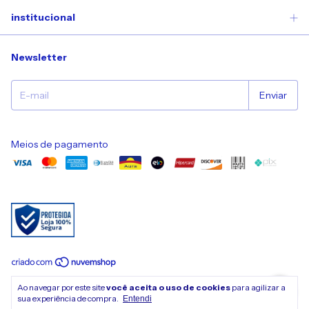
institucional
Newsletter
Meios de pagamento
Copyright Nuvem de Encanto - 11892259000100 - 2026. Todos os direitos
Ao navegar por este site
você aceita o uso de cookies
para agilizar a
reservados.
sua experiência de compra.
Entendi