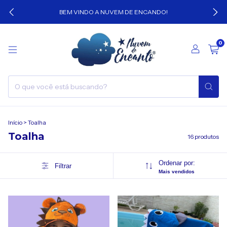
BEM VINDO A NUVEM DE ENCANDO!
0
Início
>
Toalha
Toalha
16 produtos
Ordenar por:
Filtrar
Mais vendidos