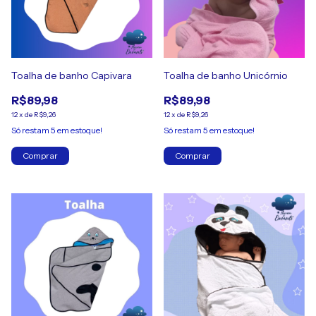
Toalha de banho Capivara
Toalha de banho Unicórnio
R$89,98
R$89,98
12
x
de
R$9,26
12
x
de
R$9,26
Só restam
5
em estoque!
Só restam
5
em estoque!
Comprar
Comprar