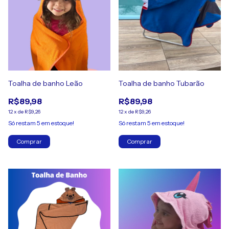
Toalha de banho Leão
Toalha de banho Tubarão
R$89,98
R$89,98
12
x
de
R$9,26
12
x
de
R$9,26
Só restam
5
em estoque!
Só restam
5
em estoque!
Comprar
Comprar