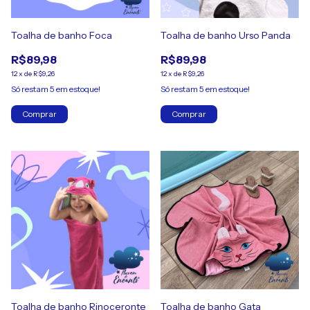
Toalha de banho Foca
Toalha de banho Urso Panda
R$89,98
R$89,98
12
x
de
R$9,26
12
x
de
R$9,26
Só restam
5
em estoque!
Só restam
5
em estoque!
Comprar
Comprar
Toalha de banho Rinoceronte
Toalha de banho Gata