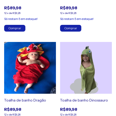
R$89,98
R$89,98
12
x
de
R$9,26
12
x
de
R$9,26
Só restam
5
em estoque!
Só restam
5
em estoque!
Comprar
Comprar
Toalha de banho Dragão
Toalha de banho Dinossauro
R$89,98
R$89,98
12
x
de
R$9,26
12
x
de
R$9,26