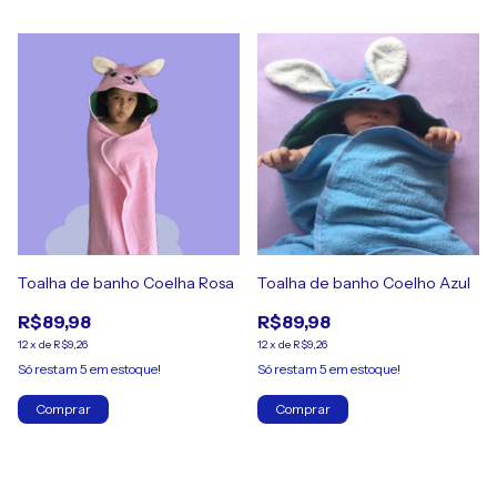
Toalha de banho Coelha Rosa
Toalha de banho Coelho Azul
R$89,98
R$89,98
12
x
de
R$9,26
12
x
de
R$9,26
Só restam
5
em estoque!
Só restam
5
em estoque!
Comprar
Comprar