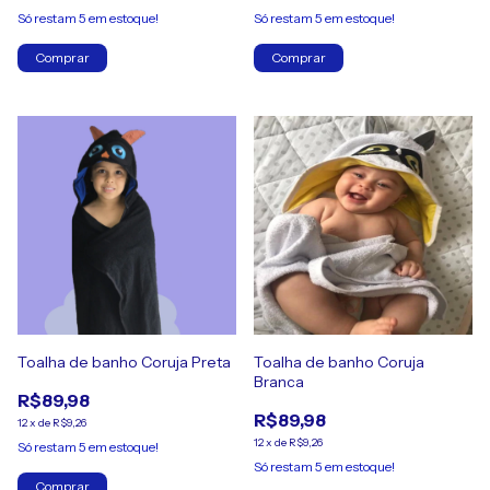
Só restam
5
em estoque!
Só restam
5
em estoque!
Comprar
Comprar
Toalha de banho Coruja Preta
Toalha de banho Coruja
Branca
R$89,98
R$89,98
12
x
de
R$9,26
12
x
de
R$9,26
Só restam
5
em estoque!
Só restam
5
em estoque!
Comprar