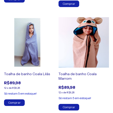
Comprar
Toalha de banho Coala Lilás
Toalha de banho Coala
Marrom
R$89,98
R$89,98
12
x
de
R$9,26
12
x
de
R$9,26
Só restam
5
em estoque!
Só restam
5
em estoque!
Comprar
Comprar