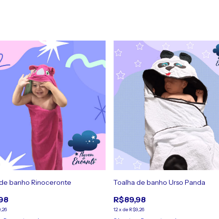
 de banho Rinoceronte
Toalha de banho Urso Panda
98
R$89,98
,26
12
x
de
R$9,26