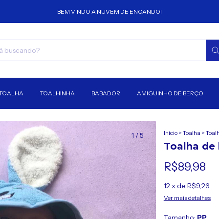
BEM VINDO A NUVEM DE ENCANDO!
TOALHA
TOALHINHA
BABADOR
AMIGUINHO DE BERÇO
Início
>
Toalha
>
Toal
1
/
5
Toalha de
R$89,98
12
x de
R$9,26
Ver mais detalhes
Tamanho:
PP