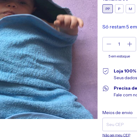
PP
P
M
Só restam
5
em 
5
em estoque
Loja 100%
Seus dados
Precisa de
Fale com n
Entregas para o CEP
Meios de envio
Não sei meu CEP