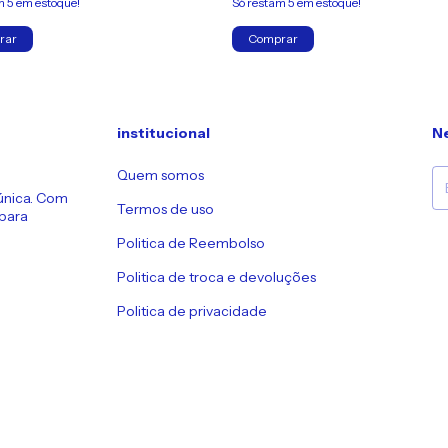
am
5
em estoque!
Só restam
5
em estoque!
rar
Comprar
institucional
Ne
Quem somos
única. Com
Termos de uso
 para
Politica de Reembolso
Politica de troca e devoluções
Politica de privacidade