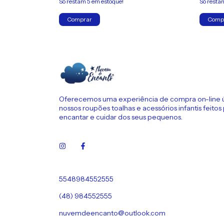
Só restam
5
em estoque!
Só rest
Comprar
Comp
Oferecemos uma experiência de compra on-line 
nossos roupões toalhas e acessórios infantis feitos
encantar e cuidar dos seus pequenos.
5548984552555
(48) 984552555
nuvemdeencanto@outlook.com