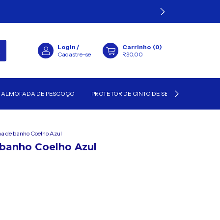
Login
/
Carrinho
(
0
)
Cadastre-se
R$0,00
ALMOFADA DE PESCOÇO
PROTETOR DE CINTO DE SEGURANÇA
ha de banho Coelho Azul
 banho Coelho Azul