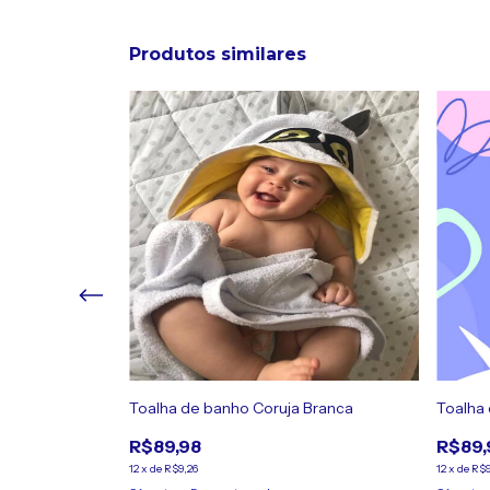
Produtos similares
 Rosa
Toalha de banho Coruja Branca
Toalha
R$89,98
R$89,
12
x
de
R$9,26
12
x
de
R$9