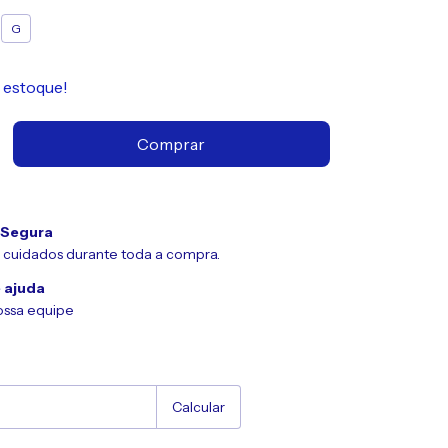
G
estoque!
 Segura
 cuidados durante toda a compra.
 ajuda
ossa equipe
Alterar CEP
:
Calcular