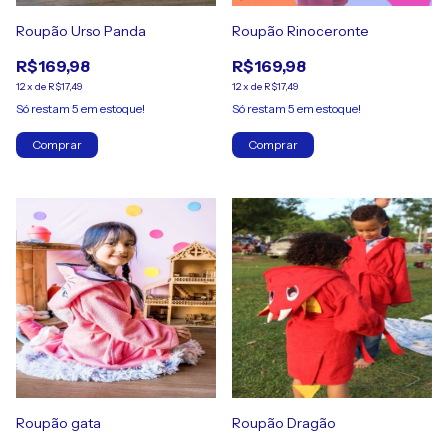
Roupão Urso Panda
Roupão Rinoceronte
R$169,98
R$169,98
12
x
de
R$17,49
12
x
de
R$17,49
Só restam
5
em estoque!
Só restam
5
em estoque!
Comprar
Comprar
Roupão gata
Roupão Dragão