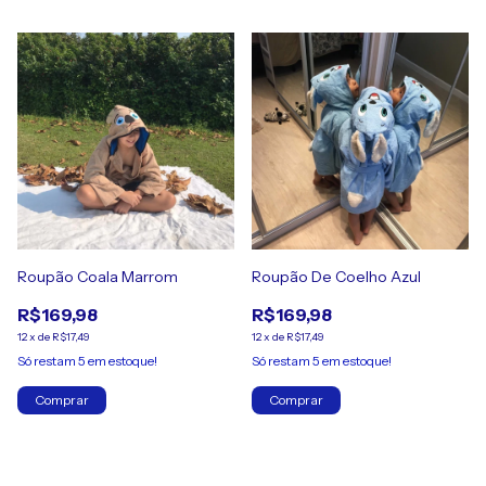
Roupão Coala Marrom
Roupão De Coelho Azul
R$169,98
R$169,98
12
x
de
R$17,49
12
x
de
R$17,49
Só restam
5
em estoque!
Só restam
5
em estoque!
Comprar
Comprar