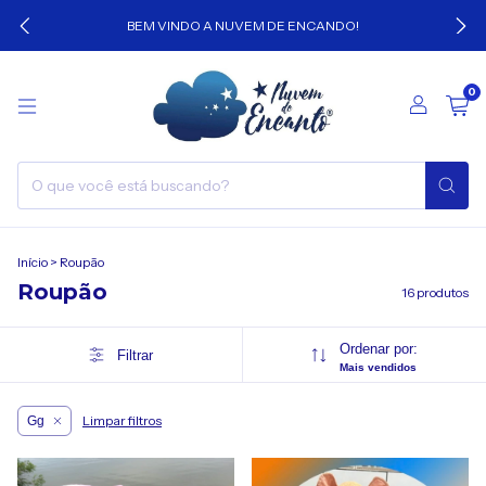
BEM VINDO A NUVEM DE ENCANDO!
0
Início
>
Roupão
Roupão
16 produtos
Ordenar por:
Filtrar
Mais vendidos
Limpar filtros
Gg