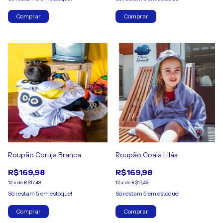
Comprar
Comprar
Roupão Coruja Branca
Roupão Coala Lilás
R$169,98
R$169,98
12
x
de
R$17,49
12
x
de
R$17,49
Só restam
5
em estoque!
Só restam
5
em estoque!
Comprar
Comprar