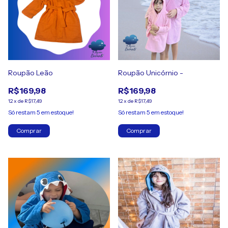
Roupão Leão
Roupão Unicórnio -
R$169,98
R$169,98
12
x
de
R$17,49
12
x
de
R$17,49
Só restam
5
em estoque!
Só restam
5
em estoque!
Comprar
Comprar