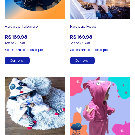
Roupão Tubarão
Roupão Foca
R$169,98
R$169,98
12
x
de
R$17,49
12
x
de
R$17,49
Só restam
5
em estoque!
Só restam
5
em estoque!
Comprar
Comprar