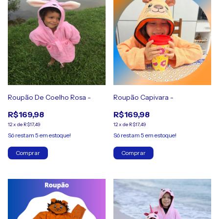
Roupão De Coelho Rosa -
Roupão Capivara -
R$169,98
R$169,98
12
x
de
R$17,49
12
x
de
R$17,49
Só restam
5
em estoque!
Só restam
5
em estoque!
Comprar
Comprar