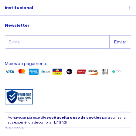
institucional
Newsletter
Meios de pagamento
Ao navegar por este site
você aceita o uso de cookies
para agilizar a
sua experiência de compra.
Entendi
Copyright Nuvem de Encanto - 11892259000100 - 2026. Todos os direitos
reservados.