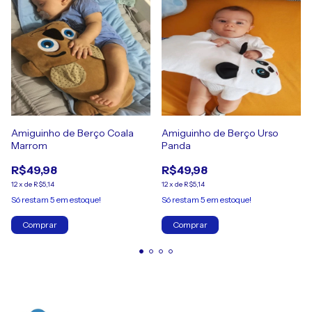
Amiguinho de Berço Coala
Amiguinho de Berço Urso
Marrom
Panda
R$49,98
R$49,98
12
x
de
R$5,14
12
x
de
R$5,14
Só restam
5
em estoque!
Só restam
5
em estoque!