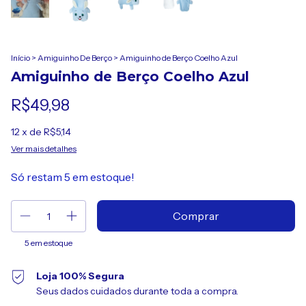
Início
>
Amiguinho De Berço
>
Amiguinho de Berço Coelho Azul
Amiguinho de Berço Coelho Azul
R$49,98
12
x de
R$5,14
Ver mais detalhes
Só restam
5
em estoque!
5
em estoque
Loja 100% Segura
Seus dados cuidados durante toda a compra.